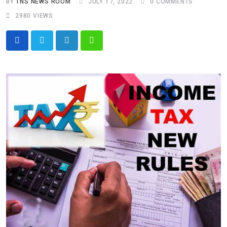
BY
TNS NEWS ROOM
JULY 17, 2022
0
COMMENTS
2980
VIEWS
LinkedIn
Whatsapp