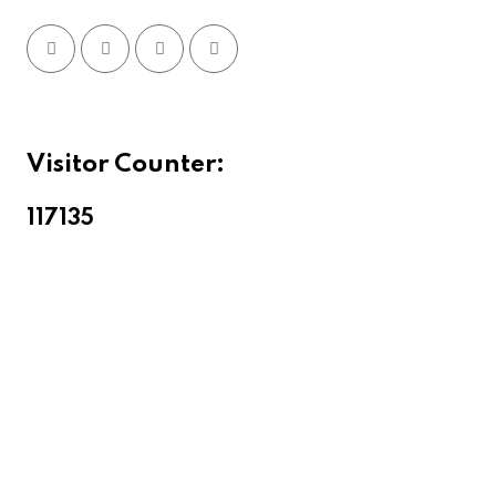
Visitor Counter:
11713
5