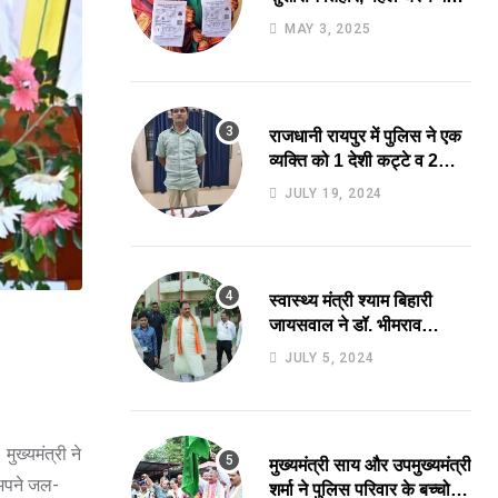
मिले 40 लाख 94 हजार 495
MAY 3, 2025
आवेदनों का तेजी से निराकरण
की ओर.
राजधानी रायपुर में पुलिस ने एक
व्यक्ति को 1 देशी कट्टे व 2
जिंदा कारतूस के साथ किया
JULY 19, 2024
गिरफ्तार.
स्वास्थ्य मंत्री श्याम बिहारी
जायसवाल ने डॉ. भीमराव
अंबेडकर स्मृति चिकित्सालय में
JULY 5, 2024
बनने वाले 700 बिस्तर अस्पताल
का किया स्थल निरीक्षण.
ुख्यमंत्री ने
मुख्यमंत्री साय और उपमुख्यमंत्री
 अपने जल-
शर्मा ने पुलिस परिवार के बच्चो