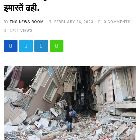
इमारतें ढही.
BY
TNS NEWS ROOM
FEBRUARY 26, 2023
0
COMMENTS
2704
VIEWS
LinkedIn
Whatsapp