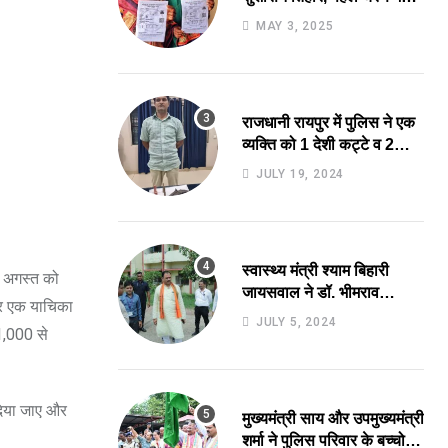
मिले 40 लाख 94 हजार 495
MAY 3, 2025
आवेदनों का तेजी से निराकरण
की ओर.
राजधानी रायपुर में पुलिस ने एक
व्यक्ति को 1 देशी कट्टे व 2
जिंदा कारतूस के साथ किया
JULY 19, 2024
गिरफ्तार.
स्वास्थ्य मंत्री श्याम बिहारी
1 अगस्त को
जायसवाल ने डॉ. भीमराव
 पर एक याचिका
अंबेडकर स्मृति चिकित्सालय में
JULY 5, 2024
1,000 से
बनने वाले 700 बिस्तर अस्पताल
का किया स्थल निरीक्षण.
 दिया जाए और
मुख्यमंत्री साय और उपमुख्यमंत्री
शर्मा ने पुलिस परिवार के बच्चो