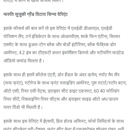
वेरिएंट में कौन से खास फीचर्स मिलेंगे।
मारुति सुजुकी ग्रैंड विटारा सिग्मा वेरिएंट
इसके फीचर्स की बात करें तो इस वेरिएंट में एलईडी डीआरएल, एलईडी
पोजिशन लैंप, टर्न इंडिकेटर के साथ ओआरवीएम, शार्क फिन एंटीना, सिल्वर
एक्सेंट के साथ डुअल-टोन ब्लैक और बोर्डो इंटीरियर, ब्लैक फैब्रिक डोर
आर्मरेस्ट, 4.2 इंच का टीएफटी कलर इंफॉर्मेशन डिस्प्ले और स्टीयरिंग माउंटेड
ऑडियो कमांड मिलता है।
इसके साथ ही इसमें कीलेस एंट्री, डोर हैंडल के अंदर क्रोम, स्पॉट मैप लैंप
(रूफ फ्रंट), स्टोरेज के साथ फ्रंट स्लाइडिंग आर्मरेस्ट, पुश स्टार्ट/स्टॉप बटन,
ऑटो एसी, रियर एसी वेंट्स, ड्राइवर सीट हाइट एडजस्ट, 60:40 फोल्डिंग
रियर सीटें, रिक्लाइनिंग रियर सीट्स और ड्राइवर साइड ऑटो अप/डाउन
पावर विंडो भी मिलती है।
इसके साथ इस वेरिएंट में ईएसपी, हिल होल्ड असिस्ट, फोर्स लिमिटर्स के साथ
फ्रंट सीटबेल्ट प्री-टेंशनर, फ्रंट सीट बेल्ट में एडजस्टेबल शोल्डर एंकर, थ्री